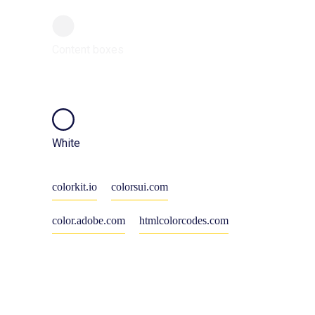
Content boxes
White
colorkit.io
colorsui.com
color.adobe.com
htmlcolorcodes.com