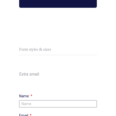
Form styles & sizes
Extra small
Name
Email